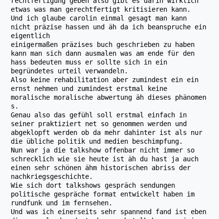
rechtfertigung geben also gibt es darin wirklich
etwas was man gerechtfertigt kritisieren kann.
Und ich glaube carolin einmal gesagt man kann
nicht präzise hassen und äh da ich beanspruche ein
eigentlich
einigermaßen präzises buch geschrieben zu haben
kann man sich dann ausmalen was am ende für den
hass bedeuten muss er sollte sich in ein
begründetes urteil verwandeln.
Also keine rehabilitation aber zumindest ein ein
ernst nehmen und zumindest erstmal keine
moralische moralische abwertung äh dieses phänomen
s.
Genau also das gefühl soll erstmal einfach in
seiner praktiziert net so genommen werden und
abgeklopft werden ob da mehr dahinter ist als nur
die übliche politik und medien beschimpfung.
Nun war ja die talkshow offenbar nicht immer so
schrecklich wie sie heute ist äh du hast ja auch
einen sehr schönen ähm historischen abriss der
nachkriegsgeschichte.
Wie sich dort talkshows gespräch sendungen
politische gespräche format entwickelt haben im
rundfunk und im fernsehen.
Und was ich einerseits sehr spannend fand ist eben