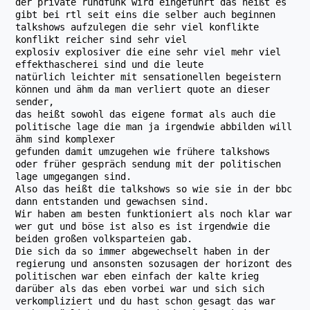
der private rundfunk wird eingeführt das heißt es
gibt bei rtl seit eins die selber auch beginnen
talkshows aufzulegen die sehr viel konflikte
konflikt reicher sind sehr viel
explosiv explosiver die eine sehr viel mehr viel
effekthascherei sind und die leute
natürlich leichter mit sensationellen begeistern
können und ähm da man verliert quote an dieser
sender,
das heißt sowohl das eigene format als auch die
politische lage die man ja irgendwie abbilden will
ähm sind komplexer
gefunden damit umzugehen wie frühere talkshows
oder früher gespräch sendung mit der politischen
lage umgegangen sind.
Also das heißt die talkshows so wie sie in der bbc
dann entstanden und gewachsen sind.
Wir haben am besten funktioniert als noch klar war
wer gut und böse ist also es ist irgendwie die
beiden großen volksparteien gab.
Die sich da so immer abgewechselt haben in der
regierung und ansonsten sozusagen der horizont des
politischen war eben einfach der kalte krieg
darüber als das eben vorbei war und sich sich
verkompliziert und du hast schon gesagt das war