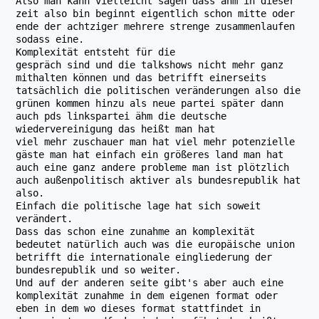
Also man kann vielleicht sagen dass ähm in dieser
zeit also bin beginnt eigentlich schon mitte oder
ende der achtziger mehrere strenge zusammenlaufen
sodass eine.
Komplexität entsteht für die
gespräch sind und die talkshows nicht mehr ganz
mithalten können und das betrifft einerseits
tatsächlich die politischen veränderungen also die
grünen kommen hinzu als neue partei später dann
auch pds linkspartei ähm die deutsche
wiedervereinigung das heißt man hat
viel mehr zuschauer man hat viel mehr potenzielle
gäste man hat einfach ein größeres land man hat
auch eine ganz andere probleme man ist plötzlich
auch außenpolitisch aktiver als bundesrepublik hat
also.
Einfach die politische lage hat sich soweit
verändert.
Dass das schon eine zunahme an komplexität
bedeutet natürlich auch was die europäische union
betrifft die internationale eingliederung der
bundesrepublik und so weiter.
Und auf der anderen seite gibt's aber auch eine
komplexität zunahme in dem eigenen format oder
eben in dem wo dieses format stattfindet in