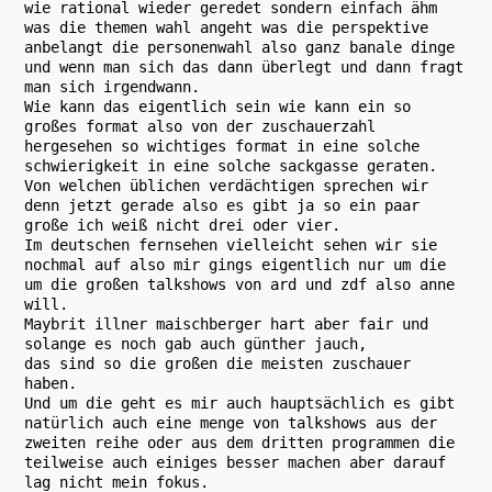
wie rational wieder geredet sondern einfach ähm
was die themen wahl angeht was die perspektive
anbelangt die personenwahl also ganz banale dinge
und wenn man sich das dann überlegt und dann fragt
man sich irgendwann.
Wie kann das eigentlich sein wie kann ein so
großes format also von der zuschauerzahl
hergesehen so wichtiges format in eine solche
schwierigkeit in eine solche sackgasse geraten.
Von welchen üblichen verdächtigen sprechen wir
denn jetzt gerade also es gibt ja so ein paar
große ich weiß nicht drei oder vier.
Im deutschen fernsehen vielleicht sehen wir sie
nochmal auf also mir gings eigentlich nur um die
um die großen talkshows von ard und zdf also anne
will.
Maybrit illner maischberger hart aber fair und
solange es noch gab auch günther jauch,
das sind so die großen die meisten zuschauer
haben.
Und um die geht es mir auch hauptsächlich es gibt
natürlich auch eine menge von talkshows aus der
zweiten reihe oder aus dem dritten programmen die
teilweise auch einiges besser machen aber darauf
lag nicht mein fokus.