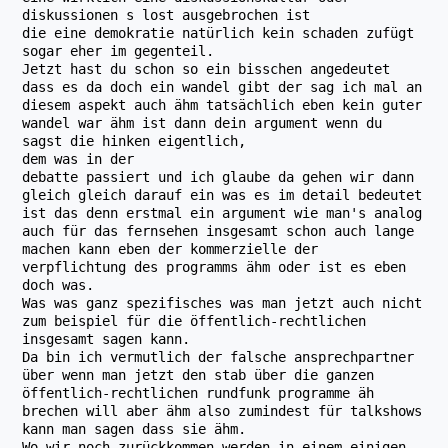
diskussionen s lost ausgebrochen ist
die eine demokratie natürlich kein schaden zufügt
sogar eher im gegenteil.
Jetzt hast du schon so ein bisschen angedeutet
dass es da doch ein wandel gibt der sag ich mal an
diesem aspekt auch ähm tatsächlich eben kein guter
wandel war ähm ist dann dein argument wenn du
sagst die hinken eigentlich,
dem was in der
debatte passiert und ich glaube da gehen wir dann
gleich gleich darauf ein was es im detail bedeutet
ist das denn erstmal ein argument wie man's analog
auch für das fernsehen insgesamt schon auch lange
machen kann eben der kommerzielle der
verpflichtung des programms ähm oder ist es eben
doch was.
Was was ganz spezifisches was man jetzt auch nicht
zum beispiel für die öffentlich-rechtlichen
insgesamt sagen kann.
Da bin ich vermutlich der falsche ansprechpartner
über wenn man jetzt den stab über die ganzen
öffentlich-rechtlichen rundfunk programme äh
brechen will aber ähm also zumindest für talkshows
kann man sagen dass sie ähm.
Wo wir noch zurückkommen werden in einem einigen