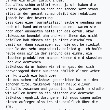
Es kam ein brief zurück indem.
Das alles schön erklärt wurde ja wir haben die
kritik gehört und am ende der schöne satz stand
zitat in der gesamt schau bleibt die redaktion
jedoch bei der bewertung
dass dies eine journalistisch saubere sendung war
noch mit hand unterschrieben so nett waren sie
noch aber ansonsten hatte ich das gefühl okay
diskussion beendet ähm und wenn ihnen das nicht
gefallen hab müssen sie ja nicht einschalten
damit war dann sozusagen auch die wut befriedigt
aber leider sehr unproduktiv befriedigt ich hoffe
heute dass wir in der sendung das einmal ein
bisschen produktiver machen können die diskussion
über die deutschen
talkshows dafür haben wir einen gast der sich
hervorragend damit auskennt nämlich oliver weber
der kürzlich ein buch über
die deutschen talkshows geschrieben hat mit dem
schönen titel talkshows hassen hallo oliver.
Ja hallo zusammen und genau leo ist auch im studio
wir wollen heute so ein bisschen die deutsche
talkshow republik durchgehen ich muss sagen außer
diesem aufreger also ich bin natürlich über die
ähm.