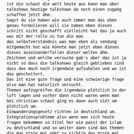
ist die schaut die welt heute aus kann man über
talkshows heutige talkshows da noch einen zugang
schaffen jetzt ähm.
Sagst du sie haben wie auch immer man das eben
genau formulieren will sie haben eben diesen
schritt nicht geschafft vielleicht hat das ja auch
was mit der rolle zu tun die man
das selbstverständnis was man eben als sendung
mitgemacht hat wie könnte man jetzt eben dieses
dieses auseinanderfallen dieser welten ähm.
Zeichnen und welche versuche gab's aber das ist ja
nicht so dass die talkshows gleich geblieben sind
dass das doch noch irgendwie aufzuholen und wo ist
das gescheitert.
Das ist eine gute frage und eine schwierige frage
also man hat natürlich versucht.
Themen aufzugreifen die irgendwie plötzlich in der
luft lagen und vorher dann nicht waren wenn man
bei christian schaut ging es dann auch viel um
plötzlich um.
Einwanderungsgesetz richten in deutschland um.
Integrationsprobleme also wenn man sich heute
fragen bekommen so titel her wie passt der islam
zu deutschland und so weiter dann sind das themen
die das erste mal oder so richtig das erste mal