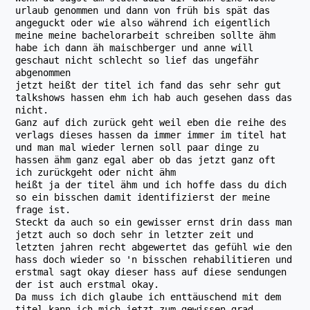
urlaub genommen und dann von früh bis spät das
angeguckt oder wie also während ich eigentlich
meine meine bachelorarbeit schreiben sollte ähm
habe ich dann äh maischberger und anne will
geschaut nicht schlecht so lief das ungefähr
abgenommen
jetzt heißt der titel ich fand das sehr sehr gut
talkshows hassen ehm ich hab auch gesehen dass das
nicht.
Ganz auf dich zurück geht weil eben die reihe des
verlags dieses hassen da immer immer im titel hat
und man mal wieder lernen soll paar dinge zu
hassen ähm ganz egal aber ob das jetzt ganz oft
ich zurückgeht oder nicht ähm
heißt ja der titel ähm und ich hoffe dass du dich
so ein bisschen damit identifizierst der meine
frage ist.
Steckt da auch so ein gewisser ernst drin dass man
jetzt auch so doch sehr in letzter zeit und
letzten jahren recht abgewertet das gefühl wie den
hass doch wieder so 'n bisschen rehabilitieren und
erstmal sagt okay dieser hass auf diese sendungen
der ist auch erstmal okay.
Da muss ich dich glaube ich enttäuschend mit dem
titel kann ich mich jetzt zum gewissen grad