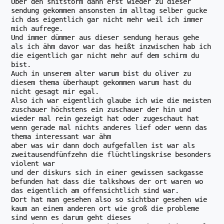
Über den shitstorm dann erst wieder zu dieser
sendung gekommen ansonsten im alltag selber gucke
ich das eigentlich gar nicht mehr weil ich immer
mich aufrege.
Und immer dümmer aus dieser sendung heraus gehe
als ich ähm davor war das heißt inzwischen hab ich
die eigentlich gar nicht mehr auf dem schirm du
bist.
Auch in unserem alter warum bist du oliver zu
diesem thema überhaupt gekommen warum hast du
nicht gesagt mir egal.
Also ich war eigentlich glaube ich wie die meisten
zuschauer höchstens ein zuschauer der hin und
wieder mal rein gezeigt hat oder zugeschaut hat
wenn gerade mal nichts anderes lief oder wenn das
thema interessant war ähm
aber was wir dann doch aufgefallen ist war als
zweitausendfünfzehn die flüchtlingskrise besonders
violent war
und der diskurs sich in einer gewissen sackgasse
befunden hat dass die talkshows der ort waren wo
das eigentlich am offensichtlich sind war.
Dort hat man gesehen also so sichtbar gesehen wie
kaum an einem anderen ort wie groß die probleme
sind wenn es darum geht dieses