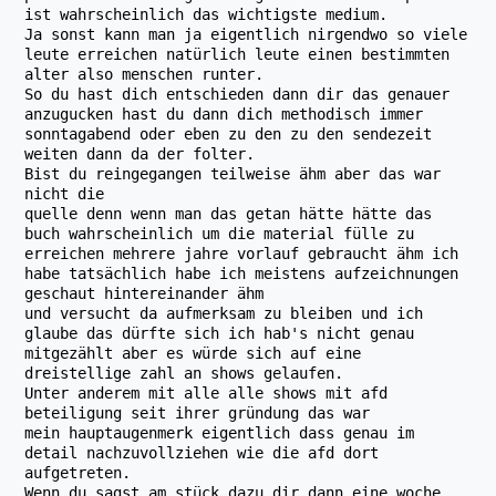
ist wahrscheinlich das wichtigste medium.
Ja sonst kann man ja eigentlich nirgendwo so viele
leute erreichen natürlich leute einen bestimmten
alter also menschen runter.
So du hast dich entschieden dann dir das genauer
anzugucken hast du dann dich methodisch immer
sonntagabend oder eben zu den zu den sendezeit
weiten dann da der folter.
Bist du reingegangen teilweise ähm aber das war
nicht die
quelle denn wenn man das getan hätte hätte das
buch wahrscheinlich um die material fülle zu
erreichen mehrere jahre vorlauf gebraucht ähm ich
habe tatsächlich habe ich meistens aufzeichnungen
geschaut hintereinander ähm
und versucht da aufmerksam zu bleiben und ich
glaube das dürfte sich ich hab's nicht genau
mitgezählt aber es würde sich auf eine
dreistellige zahl an shows gelaufen.
Unter anderem mit alle alle shows mit afd
beteiligung seit ihrer gründung das war
mein hauptaugenmerk eigentlich dass genau im
detail nachzuvollziehen wie die afd dort
aufgetreten.
Wenn du sagst am stück dazu dir dann eine woche