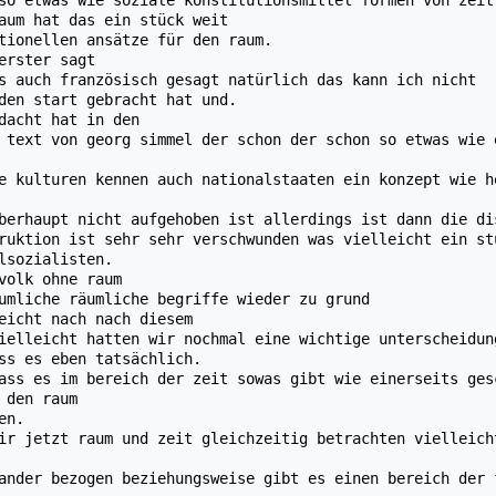
aum hat das ein stück weit
tionellen ansätze für den raum.
erster sagt
s auch französisch gesagt natürlich das kann ich nicht
den start gebracht hat und.
dacht hat in den
 text von georg simmel der schon der schon so etwas wie 
e kulturen kennen auch nationalstaaten ein konzept wie h
berhaupt nicht aufgehoben ist allerdings ist dann die di
ruktion ist sehr sehr verschwunden was vielleicht ein st
lsozialisten.
volk ohne raum
umliche räumliche begriffe wieder zu grund
eicht nach nach diesem
ielleicht hatten wir nochmal eine wichtige unterscheidun
ss es eben tatsächlich.
ass es im bereich der zeit sowas gibt wie einerseits ges
 den raum
en.
ir jetzt raum und zeit gleichzeitig betrachten vielleich
ander bezogen beziehungsweise gibt es einen bereich der 