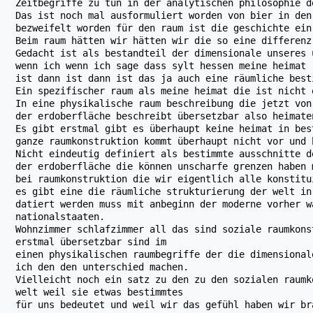
Zeitbegriffe zu tun in der analytischen philosophie d
Das ist noch mal ausformuliert worden von bier in den
bezweifelt worden für den raum ist die geschichte ein
Beim raum hätten wir hätten wir die so eine differenz
Gedacht ist als bestandteil der dimensionale unseres 
wenn ich wenn ich sage dass sylt hessen meine heimat
ist dann ist dann ist das ja auch eine räumliche best
Ein spezifischer raum als meine heimat die ist nicht 
In eine physikalische raum beschreibung die jetzt von
der erdoberfläche beschreibt übersetzbar also heimate
Es gibt erstmal gibt es überhaupt keine heimat in bes
ganze raumkonstruktion kommt überhaupt nicht vor und 
Nicht eindeutig definiert als bestimmte ausschnitte d
der erdoberfläche die können unscharfe grenzen haben 
bei raumkonstruktion die wir eigentlich alle konstitu
es gibt eine die räumliche strukturierung der welt in
datiert werden muss mit anbeginn der moderne vorher w
nationalstaaten.
Wohnzimmer schlafzimmer all das sind soziale raumkons
erstmal übersetzbar sind im
einen physikalischen raumbegriffe der die dimensional
ich den den unterschied machen.
Vielleicht noch ein satz zu den zu den sozialen raumk
welt weil sie etwas bestimmtes
für uns bedeutet und weil wir das gefühl haben wir br