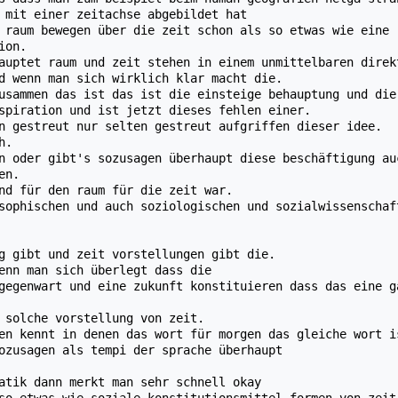
 mit einer zeitachse abgebildet hat
 raum bewegen über die zeit schon als so etwas wie eine 
ion.
auptet raum und zeit stehen in einem unmittelbaren direk
d wenn man sich wirklich klar macht die.
usammen das ist das ist die einsteige behauptung und die
spiration und ist jetzt dieses fehlen einer.
n gestreut nur selten gestreut aufgriffen dieser idee.
h.
n oder gibt's sozusagen überhaupt diese beschäftigung au
en.
nd für den raum für die zeit war.
sophischen und auch soziologischen und sozialwissenschaf
g gibt und zeit vorstellungen gibt die.
enn man sich überlegt dass die
gegenwart und eine zukunft konstituieren dass das eine g
 solche vorstellung von zeit.
en kennt in denen das wort für morgen das gleiche wort i
ozusagen als tempi der sprache überhaupt
atik dann merkt man sehr schnell okay
so etwas wie soziale konstitutionsmittel formen von zeit