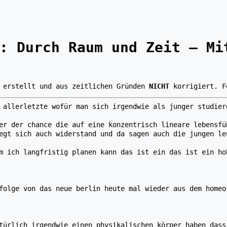
:
Durch Raum und Zeit – Mi
erstellt und aus zeitlichen Gründen
NICHT
korrigiert. F
 allerletzte wofür man sich irgendwie als junger studier
er der chance die auf eine konzentrisch lineare lebensfü
egt sich auch widerstand und da sagen auch die jungen le
m ich langfristig planen kann das ist ein das ist ein ho
folge von das neue berlin heute mal wieder aus dem homeo
türlich irgendwie einen physikalischen körper haben dass