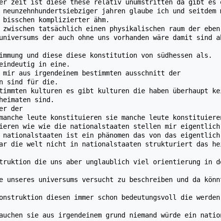
er zeit ist diese these relativ unumstritten da gibt es 
 neunzehnhundertsiebziger jahren glaube ich und seitdem 
 bisschen komplizierter ähm.
 zwischen tatsächlich einen physikalischen raum der eben
universums der auch ohne uns vorhanden wäre damit sind a
immung und diese diese konstitution von südhessen als.
eindeutig in eine.
 mir aus irgendeinem bestimmten ausschnitt der
n sind für die.
timmten kulturen es gibt kulturen die haben überhaupt ke
heimaten sind.
er der
manche leute konstituieren sie manche leute konstituiere
ieren wie wie die nationalstaaten stellen mir eigentlich
 nationalstaaten ist ein phänomen das von das eigentlich
ar die welt nicht in nationalstaaten strukturiert das he
truktion die uns aber unglaublich viel orientierung in d
e unseres universums versucht zu beschreiben und da könn
onstruktion diesen immer schon bedeutungsvoll die werden
auchen sie aus irgendeinem grund niemand würde ein natio