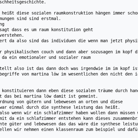
schheitsgeschichte.
 heißt diese sozialen raumkonstruktion hängen immer scho
mungen sind sind erstmal.
ng
sagt dass es um raum konstitution geht
verstehen.
ert da also sind das individuen die wenn man jetzt physi
r physikalischen couch und dann aber sozusagen im kopf d
 da ein emotionaler und sozialer raum
tellt also ist das dann doch was irgendwie im im kopf is
begriffe von martina löw im wesentlichen den nicht den i
 konstituieren dann eben diese sozialen träume durch han
t das bei martina löw damit ist gemeint.
rdnung von gütern und lebewesen an orten und diese
war einmal durch die synthese leistung das heißt.
also wenn wir ein schlafzimmer haben wollen dann müssen 
mit da ein schlafzimmer entstehen kann dieses zusammenbr
nte güter und lebewesen das das wäre die synthese leistu
ellen wir nehmen einen klassenraum zum beispiel und dafü