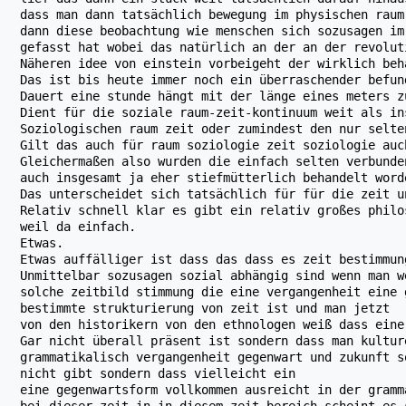
dass man dann tatsächlich bewegung im physischen raum
dann diese beobachtung wie menschen sich sozusagen im
gefasst hat wobei das natürlich an der an der revolut
Näheren idee von einstein vorbeigeht der wirklich beh
Das ist bis heute immer noch ein überraschender befun
Dauert eine stunde hängt mit der länge eines meters z
Dient für die soziale raum-zeit-kontinuum weit als in
Soziologischen raum zeit oder zumindest den nur selte
Gilt das auch für raum soziologie zeit soziologie auc
Gleichermaßen also wurden die einfach selten verbunde
auch insgesamt ja eher stiefmütterlich behandelt word
Das unterscheidet sich tatsächlich für für die zeit u
Relativ schnell klar es gibt ein relativ großes philo
weil da einfach.
Etwas.
Etwas auffälliger ist dass das dass es zeit bestimmun
Unmittelbar sozusagen sozial abhängig sind wenn man w
solche zeitbild stimmung die eine vergangenheit eine 
bestimmte strukturierung von zeit ist und man jetzt
von den historikern von den ethnologen weiß dass eine
Gar nicht überall präsent ist sondern dass man kultur
grammatikalisch vergangenheit gegenwart und zukunft s
nicht gibt sondern dass vielleicht ein
eine gegenwartsform vollkommen ausreicht in der gramm
bei dieser zeit in in diesem zeit bereich scheint es 