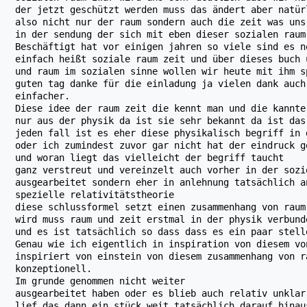
der jetzt geschützt werden muss das ändert aber natür
also nicht nur der raum sondern auch die zeit was uns
in der sendung der sich mit eben dieser sozialen raum
Beschäftigt hat vor einigen jahren so viele sind es n
einfach heißt soziale raum zeit und über dieses buch 
und raum im sozialen sinne wollen wir heute mit ihm s
guten tag danke für die einladung ja vielen dank auch
einfacher.
Diese idee der raum zeit die kennt man und die kannte
nur aus der physik da ist sie sehr bekannt da ist das
jeden fall ist es eher diese physikalisch begriff in 
oder ich zumindest zuvor gar nicht hat der eindruck g
und woran liegt das vielleicht der begriff taucht
ganz verstreut und vereinzelt auch vorher in der sozi
ausgearbeitet sondern eher in anlehnung tatsächlich a
spezielle relativitätstheorie
diese schlussformel setzt einen zusammenhang von raum
wird muss raum und zeit erstmal in der physik verbund
und es ist tatsächlich so dass dass es ein paar stell
Genau wie ich eigentlich in inspiration von diesem vo
inspiriert von einstein von diesem zusammenhang von r
konzeptionell.
Im grunde genommen nicht weiter
ausgearbeitet haben oder es blieb auch relativ unklar
lief das dann ein stück weit tatsächlich darauf hinau