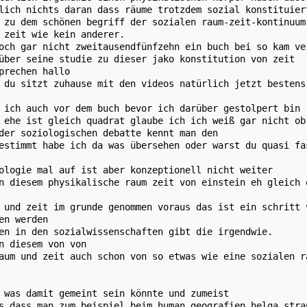
lich nichts daran dass räume trotzdem sozial konstituier
 zu dem schönen begriff der sozialen raum-zeit-kontinuum
 zeit wie kein anderer.
och gar nicht zweitausendfünfzehn ein buch bei so kam ve
über seine studie zu dieser jako konstitution von zeit
prechen hallo
 du sitzt zuhause mit den videos natürlich jetzt bestens
 ich auch vor dem buch bevor ich darüber gestolpert bin
 ehe ist gleich quadrat glaube ich ich weiß gar nicht ob
der soziologischen debatte kennt man den
estimmt habe ich da was übersehen oder warst du quasi fa
ologie mal auf ist aber konzeptionell nicht weiter
n diesem physikalische raum zeit von einstein eh gleich 
 und zeit im grunde genommen voraus das ist ein schritt 
en werden
en in den sozialwissenschaften gibt die irgendwie.
n diesem von von
aum und zeit auch schon von so etwas wie eine sozialen r
 was damit gemeint sein könnte und zumeist
s dass man zum beispiel beim human geografien helga stra