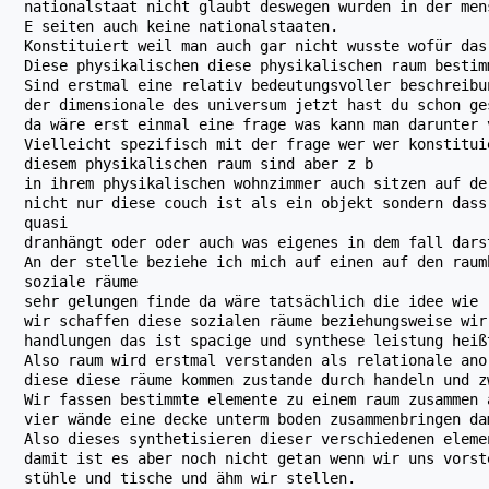
nationalstaat nicht glaubt deswegen wurden in der men
E seiten auch keine nationalstaaten.
Konstituiert weil man auch gar nicht wusste wofür das
Diese physikalischen diese physikalischen raum bestim
Sind erstmal eine relativ bedeutungsvoller beschreibu
der dimensionale des universum jetzt hast du schon ge
da wäre erst einmal eine frage was kann man darunter 
Vielleicht spezifisch mit der frage wer wer konstitui
diesem physikalischen raum sind aber z b
in ihrem physikalischen wohnzimmer auch sitzen auf de
nicht nur diese couch ist als ein objekt sondern dass
quasi
dranhängt oder oder auch was eigenes in dem fall dars
An der stelle beziehe ich mich auf einen auf den raum
soziale räume
sehr gelungen finde da wäre tatsächlich die idee wie
wir schaffen diese sozialen räume beziehungsweise wir
handlungen das ist spacige und synthese leistung heiß
Also raum wird erstmal verstanden als relationale ano
diese diese räume kommen zustande durch handeln und z
Wir fassen bestimmte elemente zu einem raum zusammen 
vier wände eine decke unterm boden zusammenbringen da
Also dieses synthetisieren dieser verschiedenen eleme
damit ist es aber noch nicht getan wenn wir uns vorst
stühle und tische und ähm wir stellen.