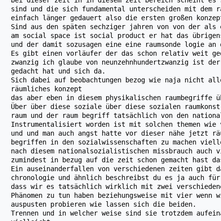
sind und die sich fundamental unterscheiden mit dem r
einfach länger gedauert also die ersten großen konzep
Sind aus den späten sechziger jahren von von der als 
am social space ist social product er hat das übrigen
und der damit sozusagen eine eine raumsonde logie an 
Es gibt einen vorläufer der das schon relativ weit ge
zwanzig ich glaube von neunzehnhundertzwanzig ist der
gedacht hat und sich da.
Sich dabei auf beobachtungen bezog wie naja nicht all
räumliches konzept
das aber eben in diesem physikalischen raumbegriffe ü
Über über diese soziale über diese sozialen raumkonst
raum und der raum begriff tatsächlich von den nationa
Instrumentalisiert worden ist mit solchen themen wie 
und und man auch angst hatte vor dieser nähe jetzt rä
begriffen in den sozialwissenschaften zu machen viell
nach diesem nationalsozialistischen missbrauch auch v
zumindest in bezug auf die zeit schon gemacht hast da
Ein auseinanderfallen von verschiedenen zeiten gibt d
chronologie und ähnlich beschreibst du es ja auch für
dass wir es tatsächlich wirklich mit zwei verschieden
Phänomen zu tun haben beziehungsweise mit vier wenn w
auspusten probieren wie lassen sich die beiden.
Trennen und in welcher weise sind sie trotzdem aufein