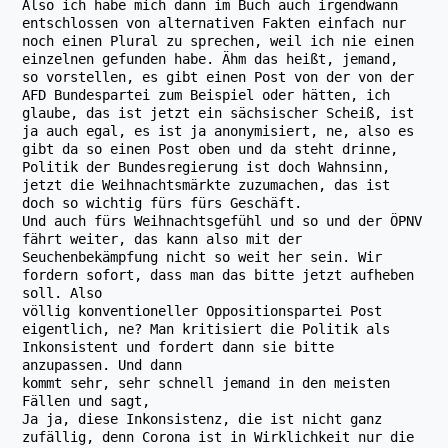
Also ich habe mich dann im Buch auch irgendwann
entschlossen von alternativen Fakten einfach nur
noch einen Plural zu sprechen, weil ich nie einen
einzelnen gefunden habe. Ähm das heißt, jemand,
so vorstellen, es gibt einen Post von der von der
AFD Bundespartei zum Beispiel oder hätten, ich
glaube, das ist jetzt ein sächsischer Scheiß, ist
ja auch egal, es ist ja anonymisiert, ne, also es
gibt da so einen Post oben und da steht drinne,
Politik der Bundesregierung ist doch Wahnsinn,
jetzt die Weihnachtsmärkte zuzumachen, das ist
doch so wichtig fürs fürs Geschäft.
Und auch fürs Weihnachtsgefühl und so und der ÖPNV
fährt weiter, das kann also mit der
Seuchenbekämpfung nicht so weit her sein. Wir
fordern sofort, dass man das bitte jetzt aufheben
soll. Also
völlig konventioneller Oppositionspartei Post
eigentlich, ne? Man kritisiert die Politik als
Inkonsistent und fordert dann sie bitte
anzupassen. Und dann
kommt sehr, sehr schnell jemand in den meisten
Fällen und sagt,
Ja ja, diese Inkonsistenz, die ist nicht ganz
zufällig, denn Corona ist in Wirklichkeit nur die