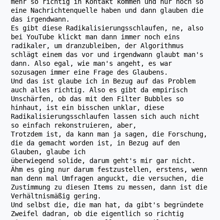
mehr so richtig in Kontakt kommen und nur noch so
eine Nachrichtenquelle haben und dann glauben die
das irgendwann.
Es gibt diese Radikalisierungsschlaufen, ne, also
bei YouTube klickt man dann immer noch eins
radikaler, um dranzubleiben, der Algorithmus
schlägt einem das vor und irgendwann glaubt man's
dann. Also egal, wie man's angeht, es war
sozusagen immer eine Frage des Glaubens.
Und das ist glaube ich in Bezug auf das Problem
auch alles richtig. Also es gibt da empirisch
Unschärfen, ob das mit den Filter Bubbles so
hinhaut, ist ein bisschen unklar, diese
Radikalisierungsschlaufen lassen sich auch nicht
so einfach rekonstruieren, aber,
Trotzdem ist, da kann man ja sagen, die Forschung,
die da gemacht worden ist, in Bezug auf den
Glauben, glaube ich
überwiegend solide, darum geht's mir gar nicht.
Ähm es ging nur darum festzustellen, erstens, wenn
man denn mal Umfragen anguckt, die versuchen, die
Zustimmung zu diesen Items zu messen, dann ist die
Verhältnismäßig gering.
Und selbst die, die man hat, da gibt's begründete
Zweifel dadran, ob die eigentlich so richtig