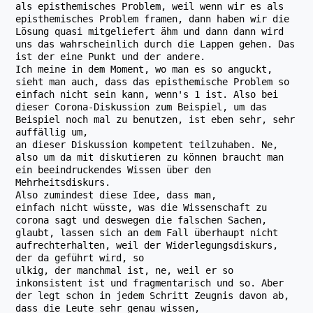
als episthemisches Problem, weil wenn wir es als
episthemisches Problem framen, dann haben wir die
Lösung quasi mitgeliefert ähm und dann dann wird
uns das wahrscheinlich durch die Lappen gehen. Das
ist der eine Punkt und der andere.
Ich meine in dem Moment, wo man es so anguckt,
sieht man auch, dass das episthemische Problem so
einfach nicht sein kann, wenn's 1 ist. Also bei
dieser Corona-Diskussion zum Beispiel, um das
Beispiel noch mal zu benutzen, ist eben sehr, sehr
auffällig um,
an dieser Diskussion kompetent teilzuhaben. Ne,
also um da mit diskutieren zu können braucht man
ein beeindruckendes Wissen über den
Mehrheitsdiskurs.
Also zumindest diese Idee, dass man,
einfach nicht wüsste, was die Wissenschaft zu
corona sagt und deswegen die falschen Sachen,
glaubt, lassen sich an dem Fall überhaupt nicht
aufrechterhalten, weil der Widerlegungsdiskurs,
der da geführt wird, so
ulkig, der manchmal ist, ne, weil er so
inkonsistent ist und fragmentarisch und so. Aber
der legt schon in jedem Schritt Zeugnis davon ab,
dass die Leute sehr genau wissen,