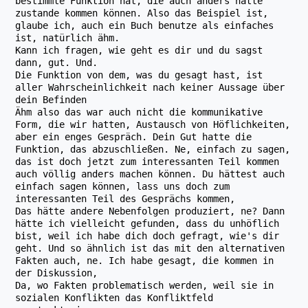
bestimmte Funktion hat, die auch anders hätte
zustande kommen können. Also das Beispiel ist,
glaube ich, auch ein Buch benutze als einfaches
ist, natürlich ähm.
Kann ich fragen, wie geht es dir und du sagst
dann, gut. Und.
Die Funktion von dem, was du gesagt hast, ist
aller Wahrscheinlichkeit nach keiner Aussage über
dein Befinden
Ähm also das war auch nicht die kommunikative
Form, die wir hatten, Austausch von Höflichkeiten,
aber ein enges Gespräch. Dein Gut hatte die
Funktion, das abzuschließen. Ne, einfach zu sagen,
das ist doch jetzt zum interessanten Teil kommen
auch völlig anders machen können. Du hättest auch
einfach sagen können, lass uns doch zum
interessanten Teil des Gesprächs kommen,
Das hätte andere Nebenfolgen produziert, ne? Dann
hätte ich vielleicht gefunden, dass du unhöflich
bist, weil ich habe dich doch gefragt, wie's dir
geht. Und so ähnlich ist das mit den alternativen
Fakten auch, ne. Ich habe gesagt, die kommen in
der Diskussion,
Da, wo Fakten problematisch werden, weil sie in
sozialen Konflikten das Konfliktfeld