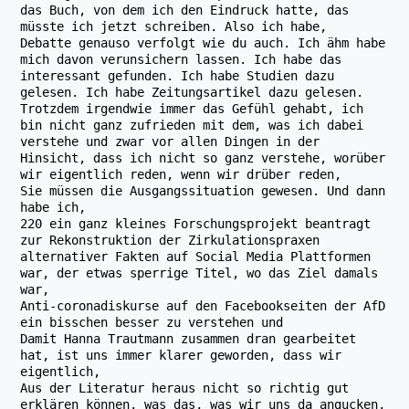
das Buch, von dem ich den Eindruck hatte, das
müsste ich jetzt schreiben. Also ich habe,
Debatte genauso verfolgt wie du auch. Ich ähm habe
mich davon verunsichern lassen. Ich habe das
interessant gefunden. Ich habe Studien dazu
gelesen. Ich habe Zeitungsartikel dazu gelesen.
Trotzdem irgendwie immer das Gefühl gehabt, ich
bin nicht ganz zufrieden mit dem, was ich dabei
verstehe und zwar vor allen Dingen in der
Hinsicht, dass ich nicht so ganz verstehe, worüber
wir eigentlich reden, wenn wir drüber reden,
Sie müssen die Ausgangssituation gewesen. Und dann
habe ich,
220 ein ganz kleines Forschungsprojekt beantragt
zur Rekonstruktion der Zirkulationspraxen
alternativer Fakten auf Social Media Plattformen
war, der etwas sperrige Titel, wo das Ziel damals
war,
Anti-coronadiskurse auf den Facebookseiten der AfD
ein bisschen besser zu verstehen und
Damit Hanna Trautmann zusammen dran gearbeitet
hat, ist uns immer klarer geworden, dass wir
eigentlich,
Aus der Literatur heraus nicht so richtig gut
erklären können, was das, was wir uns da angucken,