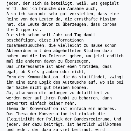
jeder, der sich da beteiligt, weiß, was gespielt
wird. Und ich brauche die Annahme auch,
Also ich kann mir sehr gut vorstellen, dass eine
Reihe von den Leuten da, die ernsthafte Mission
hat, die Leute davon zu überzeugen, dass corona
die Grippe ist.
Die sich schon seit Jahr und Tag damit
beschäftigen, diese Informationen
zusammenzusuchen, die vielleicht zu Hause schon
Aktenordner mit den abgehefteten Studien dazu
haben und die ins Internet gehen, um jetzt endlich
mal die anderen davon zu überzeugen,
Das Interessante ist aber eben trotzdem, dass
egal, ob Sie's glauben oder nicht,
Form der Kommunikation, die da stattfindet, zwingt
ihn eine eine Logik des Austauschs auf, wo sie bei
der Sache nicht gut bleiben können.
Ja, also wenn die anfangen zu detailliert zu
werden oder auf ihren Punkt zu beharren, dann
antwortet einfach keiner mehr,
Thema der Konversation ist einfach ein anderes.
Das Thema der Konversation ist einfach die
Ilegitimität der Politik der Bundesregierung. Und
jeder, der dazu beiträgt, ist herzlich willkommen
und jeder, der dazu zu viel beiträgt, wird