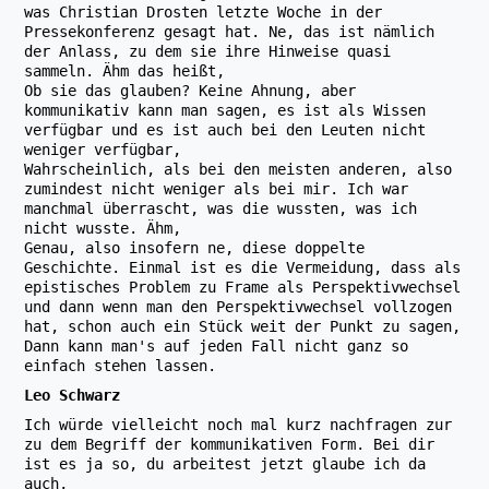
was Christian Drosten letzte Woche in der
Pressekonferenz gesagt hat. Ne, das ist nämlich
der Anlass, zu dem sie ihre Hinweise quasi
sammeln. Ähm das heißt,
Ob sie das glauben? Keine Ahnung, aber
kommunikativ kann man sagen, es ist als Wissen
verfügbar und es ist auch bei den Leuten nicht
weniger verfügbar,
Wahrscheinlich, als bei den meisten anderen, also
zumindest nicht weniger als bei mir. Ich war
manchmal überrascht, was die wussten, was ich
nicht wusste. Ähm,
Genau, also insofern ne, diese doppelte
Geschichte. Einmal ist es die Vermeidung, dass als
epistisches Problem zu Frame als Perspektivwechsel
und dann wenn man den Perspektivwechsel vollzogen
hat, schon auch ein Stück weit der Punkt zu sagen,
Dann kann man's auf jeden Fall nicht ganz so
einfach stehen lassen.
Leo Schwarz
Ich würde vielleicht noch mal kurz nachfragen zur
zu dem Begriff der kommunikativen Form. Bei dir
ist es ja so, du arbeitest jetzt glaube ich da
auch,