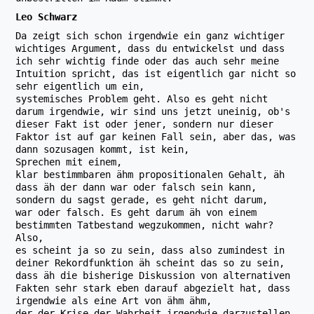
Leo Schwarz
Da zeigt sich schon irgendwie ein ganz wichtiger
wichtiges Argument, dass du entwickelst und dass
ich sehr wichtig finde oder das auch sehr meine
Intuition spricht, das ist eigentlich gar nicht so
sehr eigentlich um ein,
systemisches Problem geht. Also es geht nicht
darum irgendwie, wir sind uns jetzt uneinig, ob's
dieser Fakt ist oder jener, sondern nur dieser
Faktor ist auf gar keinen Fall sein, aber das, was
dann sozusagen kommt, ist kein,
Sprechen mit einem,
klar bestimmbaren ähm propositionalen Gehalt, äh
dass äh der dann war oder falsch sein kann,
sondern du sagst gerade, es geht nicht darum,
war oder falsch. Es geht darum äh von einem
bestimmten Tatbestand wegzukommen, nicht wahr?
Also,
es scheint ja so zu sein, dass also zumindest in
deiner Rekordfunktion äh scheint das so zu sein,
dass äh die bisherige Diskussion von alternativen
Fakten sehr stark eben darauf abgezielt hat, dass
irgendwie als eine Art von ähm ähm,
der der Krise der Wahrheit irgendwie darzustellen,