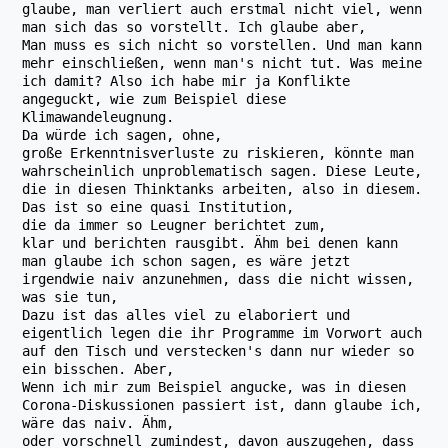
glaube, man verliert auch erstmal nicht viel, wenn
man sich das so vorstellt. Ich glaube aber,
Man muss es sich nicht so vorstellen. Und man kann
mehr einschließen, wenn man's nicht tut. Was meine
ich damit? Also ich habe mir ja Konflikte
angeguckt, wie zum Beispiel diese
Klimawandeleugnung.
Da würde ich sagen, ohne,
große Erkenntnisverluste zu riskieren, könnte man
wahrscheinlich unproblematisch sagen. Diese Leute,
die in diesen Thinktanks arbeiten, also in diesem.
Das ist so eine quasi Institution,
die da immer so Leugner berichtet zum,
klar und berichten rausgibt. Ähm bei denen kann
man glaube ich schon sagen, es wäre jetzt
irgendwie naiv anzunehmen, dass die nicht wissen,
was sie tun,
Dazu ist das alles viel zu elaboriert und
eigentlich legen die ihr Programme im Vorwort auch
auf den Tisch und verstecken's dann nur wieder so
ein bisschen. Aber,
Wenn ich mir zum Beispiel angucke, was in diesen
Corona-Diskussionen passiert ist, dann glaube ich,
wäre das naiv. Ähm,
oder vorschnell zumindest, davon auszugehen, dass