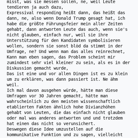
misst, was sie messen sollen, ne, weil Leute
tendieren ja auch dazu,
Expressival responding heißt dann, das heißt das
dann, ne, also wenn Donald Trump gesagt hat, ich
habe die größte Führungsfeier mein aller Zeiten
gehabt, dann antworten Leute das auch, wenn sie's
nicht glauben, einfach nur, weil sie ihre
Unterstützung für den Kandidaten symbolisieren
wollen, sondern sie sonst blöd da stimmt in der
Umfrage, ne? Und wenn man das alles reinrechnet,
Kann man eben sagen, das Problem scheint mir
zumindest sehr viel kleiner zu sein, als es in der
Diskussion gemacht wurde,
Das ist eine und vor allen Dingen ist es zu klein
um zu erklären, was dann passiert ist. Ne ähm
weil.
Ich mal davon ausgehen würde, hätte man diese
Umfragen vor 30 Jahren gemacht, hätte man
wahrscheinlich zu den meisten wissenschaftlich
etablierten Fakten ähnlich hohe Divianzhöhen
gehabt von Leuten, die das einfach nicht glauben
oder mal was anderes antworten und und trotzdem
hat einen das nicht so verunsichert.
Deswegen diese Idee umzustellen auf die
kommunikative Funktion und zu sagen, vielleicht