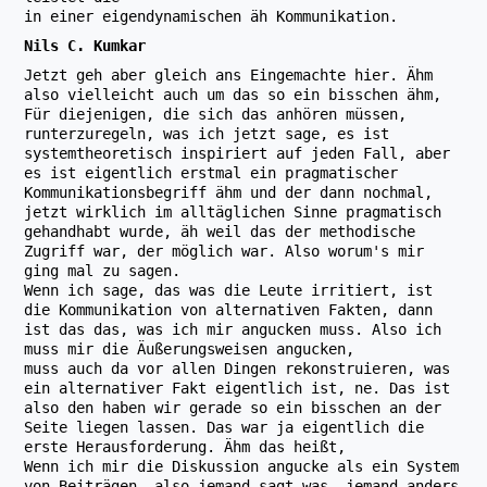
in einer eigendynamischen äh Kommunikation.
Nils C. Kumkar
Jetzt geh aber gleich ans Eingemachte hier. Ähm
also vielleicht auch um das so ein bisschen ähm,
Für diejenigen, die sich das anhören müssen,
runterzuregeln, was ich jetzt sage, es ist
systemtheoretisch inspiriert auf jeden Fall, aber
es ist eigentlich erstmal ein pragmatischer
Kommunikationsbegriff ähm und der dann nochmal,
jetzt wirklich im alltäglichen Sinne pragmatisch
gehandhabt wurde, äh weil das der methodische
Zugriff war, der möglich war. Also worum's mir
ging mal zu sagen.
Wenn ich sage, das was die Leute irritiert, ist
die Kommunikation von alternativen Fakten, dann
ist das das, was ich mir angucken muss. Also ich
muss mir die Äußerungsweisen angucken,
muss auch da vor allen Dingen rekonstruieren, was
ein alternativer Fakt eigentlich ist, ne. Das ist
also den haben wir gerade so ein bisschen an der
Seite liegen lassen. Das war ja eigentlich die
erste Herausforderung. Ähm das heißt,
Wenn ich mir die Diskussion angucke als ein System
von Beiträgen, also jemand sagt was, jemand anders