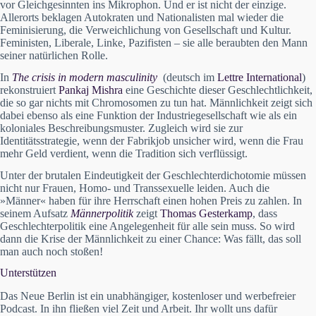
vor Gleichgesinnten ins Mikrophon. Und er ist nicht der einzige.
Allerorts beklagen Autokraten und Nationalisten mal wieder die
Feminisierung, die Verweichlichung von Gesellschaft und Kultur.
Feministen, Liberale, Linke, Pazifisten – sie alle beraubten den Mann
seiner natürlichen Rolle.
In
The crisis in modern masculinity
(deutsch im
Lettre International
)
rekonstruiert
Pankaj Mishra
eine Geschichte dieser Geschlechtlichkeit,
die so gar nichts mit Chromosomen zu tun hat. Männlichkeit zeigt sich
dabei ebenso als eine Funktion der Industriegesellschaft wie als ein
koloniales Beschreibungsmuster. Zugleich wird sie zur
Identitätsstrategie, wenn der Fabrikjob unsicher wird, wenn die Frau
mehr Geld verdient, wenn die Tradition sich verflüssigt.
Unter der brutalen Eindeutigkeit der Geschlechterdichotomie müssen
nicht nur Frauen, Homo- und Transsexuelle leiden. Auch die
»Männer« haben für ihre Herrschaft einen hohen Preis zu zahlen. In
seinem Aufsatz
Männerpolitik
zeigt
Thomas Gesterkamp
, dass
Geschlechterpolitik eine Angelegenheit für alle sein muss. So wird
dann die Krise der Männlichkeit zu einer Chance: Was fällt, das soll
man auch noch stoßen!
Unterstützen
Das Neue Berlin ist ein unabhängiger, kostenloser und werbefreier
Podcast. In ihn fließen viel Zeit und Arbeit. Ihr wollt uns dafür