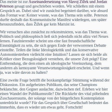
Das meiste ist zur
Auseinandersetzung von Slavoj Žižek und Jordan
Peterson
gesagt und geschrieben worden. Wir schließen mit einem
Gespräch an. Dabei sind wir zunächst begeistert darüber, wie absurd
das Format war: Keiner wusste, was das Thema sein sollte. Peterson
durfte deshalb das Kommunistische Manifest widerlegen, um später
herauszufinden, dass Žižek gar kein Marxist ist.
Wir versuchen also zunächst zu rekonstruieren, was das Thema war.
Politisch und philosophisch ließ sich jedenfalls nicht allzu viel Neues
lernen. Faszinierender scheint uns eine fast freundschaftliche
Einmütigkeit zu sein, die sich gegen Ende der verworrenen Debatte
einstellte. Teilen die linke Ideologiekritik und das konservative
Autonomiestreben vielleicht eine Intuition? Lassen sie sich beide als
Kritiker einer Bezugslosigkeit verstehen, die unsere Zeit prägt? Eine
Entfremdung, die dem einen als ideologische Vereinzelung, dem
anderen als larmoyante Verantwortungslosigkeit erscheint. Und wenn
ja, was wäre davon zu halten?
Eine zweite Frage betrifft die boxkampfartige Stimmung während der
Diskussion. Ein aufgeheiztes Publikum, das seine Champions
beklatschte, den Gegner auslachte, dazwischen rief. Erleben wir hier
einen Wandel der Publikumsrolle? Die Rückkehr des vital pöbelnden
Zuschauerraums, der solange von der bürgerlichen Kontemplation
unterdrückt wurde? Für das Gespräch über Gesellschaft bedeutet das
immerhin, dass es wieder um etwas geht. Fortschritt!