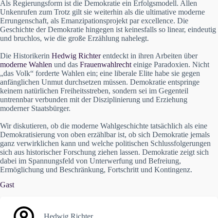
Als Regierungsform ist die Demokratie ein Erfolgsmodell. Allen
Unkenrufen zum Trotz gilt sie weiterhin als die ultimative moderne
Errungenschaft, als Emanzipationsprojekt par excellence. Die
Geschichte der Demokratie hingegen ist keinesfalls so linear, eindeutig
und bruchlos, wie die große Erzählung nahelegt.
Die Historikerin
Hedwig Richter
entdeckt in ihren Arbeiten über
moderne Wahlen
und das
Frauenwahlrecht
einige Paradoxien. Nicht
„das Volk“ forderte Wahlen ein; eine liberale Elite habe sie gegen
anfänglichen Unmut durchsetzen müssen. Demokratie entspringe
keinem natürlichen Freiheitsstreben, sondern sei im Gegenteil
untrennbar verbunden mit der Disziplinierung und Erziehung
moderner Staatsbürger.
Wir diskutieren, ob die moderne Wahlgeschichte tatsächlich als eine
Demokratisierung von oben erzählbar ist, ob sich Demokratie jemals
ganz verwirklichen kann und welche politischen Schlussfolgerungen
sich aus historischer Forschung ziehen lassen. Demokratie zeigt sich
dabei im Spannungsfeld von Unterwerfung und Befreiung,
Ermöglichung und Beschränkung, Fortschritt und Kontingenz.
Gast
Hedwig Richter