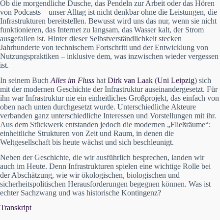
Ob die morgendliche Dusche, das Pendeln zur Arbeit oder das Hören
von Podcasts – unser Alltag ist nicht denkbar ohne die Leistungen, die
Infrastrukturen bereitstellen. Bewusst wird uns das nur, wenn sie nicht
funktionieren, das Internet zu langsam, das Wasser kalt, der Strom
ausgefallen ist. Hinter dieser Selbstverständlichkeit stecken
Jahrhunderte von technischem Fortschritt und der Entwicklung von
Nutzungspraktiken – inklusive dem, was inzwischen wieder vergessen
ist.
In seinem Buch
Alles im Fluss
hat
Dirk van Laak
(
Uni Leipzig
) sich
mit der modernen Geschichte der Infrastruktur auseinandergesetzt. Für
ihn war Infrastruktur nie ein einheitliches Großprojekt, das einfach von
oben nach unten durchgesetzt wurde. Unterschiedliche Akteure
verbanden ganz unterschiedliche Interessen und Vorstellungen mit ihr.
Aus dem Stückwerk entstanden jedoch die modernen „Fließräume“:
einheitliche Strukturen von Zeit und Raum, in denen die
Weltgesellschaft bis heute wächst und sich beschleunigt.
Neben der Geschichte, die wir ausführlich besprechen, landen wir
auch im Heute. Denn Infrastrukturen spielen eine wichtige Rolle bei
der Abschätzung, wie wir ökologischen, biologischen und
sicherheitspolitischen Herausforderungen begegnen können. Was ist
echter Sachzwang und was historische Kontingenz?
Transkript