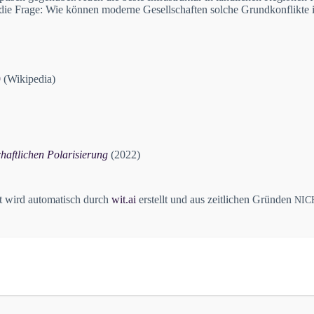
die Frage: Wie können moderne Gesellschaften solche Grundkonflikte in
9
(Wikipedia)
aftlichen Polarisierung
(2022)
pt wird automatisch durch
wit.ai
erstellt und aus zeitlichen Gründen
NIC