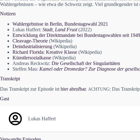
Wahlergebnissen – wie etwa die Schweiz zeigt. Viel grundlegender ist 
Notizen
Wahlergebnisse in Berlin, Bundestagswahl 2021
Lukas Haffert:
Stadt, Land Frust
(2022)
Entwicklung der Direktmandate bei Bundestagswahlen seit 194
Cleavage-Theorie
(Wikipedia)
Deindustrialisierung
(Wikipedia)
Richard Florida
:
Kreative Klasse
(Wikipedia)
Künstlersozialkasse
(Wikipedia)
Andreas Reckwitz:
Die Gesellschaft der
Singularitäten
Steffen Mau:
Kamel oder Dromedar? Zur Diagnose der gesellsch
Transkript
Das Transkript zur Episode ist
hier abrufbar
.
: Das Transkri
ACHTUNG
Gast
Lukas Haffert
Verwandte Episoden