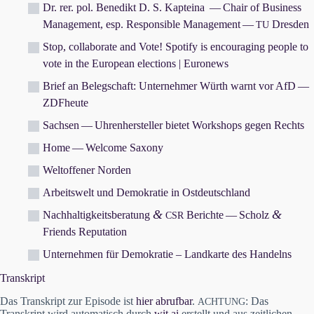
Dr. rer. pol. Benedikt D. S. Kapteina — Chair of Business
Management, esp. Responsible Management —
Dresden
TU
Stop, collaborate and Vote! Spotify is encouraging people to
vote in the European elections | Euronews
Brief an Belegschaft: Unternehmer Würth warnt vor AfD —
ZDFheute
Sachsen — Uhrenhersteller bietet Workshops gegen Rechts
Home — Welcome Saxony
Weltoffener Norden
Arbeitswelt und Demokratie in Ostdeutschland
&
&
Nachhaltigkeitsberatung
Berichte — Scholz
CSR
Friends Reputation
Unternehmen für Demokratie – Landkarte des Handelns
Transkript
Das Transkript zur Episode ist
hier abrufbar
.
: Das
ACHTUNG
Transkript wird automatisch durch
wit.ai
erstellt und aus zeitlichen