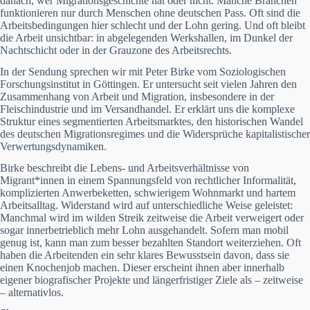
danach, wer Migrationsgeschichte hat oder nicht. Manche Branchen
funktionieren nur durch Menschen ohne deutschen Pass. Oft sind die
Arbeitsbedingungen hier schlecht und der Lohn gering. Und oft bleibt
die Arbeit unsichtbar: in abgelegenden Werkshallen, im Dunkel der
Nachtschicht oder in der Grauzone des Arbeitsrechts.
In der Sendung sprechen wir mit Peter Birke vom Soziologischen
Forschungsinstitut in Göttingen. Er untersucht seit vielen Jahren den
Zusammenhang von Arbeit und Migration, insbesondere in der
Fleischindustrie und im Versandhandel. Er erklärt uns die komplexe
Struktur eines segmentierten Arbeitsmarktes, den historischen Wandel
des deutschen Migrationsregimes und die Widersprüche kapitalistischer
Verwertungsdynamiken.
Birke beschreibt die Lebens- und Arbeitsverhältnisse von
Migrant*innen in einem Spannungsfeld von rechtlicher Informalität,
komplizierten Anwerbeketten, schwierigem Wohnmarkt und hartem
Arbeitsalltag. Widerstand wird auf unterschiedliche Weise geleistet:
Manchmal wird im wilden Streik zeitweise die Arbeit verweigert oder
sogar innerbetrieblich mehr Lohn ausgehandelt. Sofern man mobil
genug ist, kann man zum besser bezahlten Standort weiterziehen. Oft
haben die Arbeitenden ein sehr klares Bewusstsein davon, dass sie
einen Knochenjob machen. Dieser erscheint ihnen aber innerhalb
eigener biografischer Projekte und längerfristiger Ziele als – zeitweise
– alternativlos.