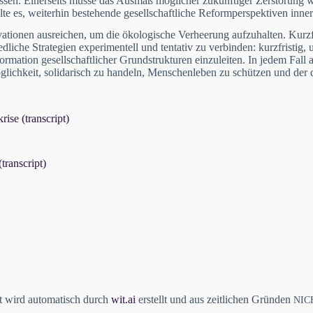
n. Einerseits müsse das Ausmaß möglicher zukünftiger Zerstörung wis
e es, weiterhin bestehende gesellschaftliche Reformperspektiven innerh
ionen ausreichen, um die ökologische Verheerung aufzuhalten. Kurzfri
dliche Strategien experimentell und tentativ zu verbinden: kurzfristi
ormation gesellschaftlicher Grundstrukturen einzuleiten. In jedem Fall
Möglichkeit, solidarisch zu handeln, Menschenleben zu schützen und der
ise (transcript)
transcript)
pt wird automatisch durch
wit.ai
erstellt und aus zeitlichen Gründen
NIC