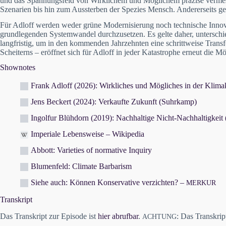
und das Spannungsfeld von Wirklichem und Möglichem präzise vermesse
Szenarien bis hin zum Aussterben der Spezies Mensch. Andererseits gelt
Für Adloff werden weder grüne Modernisierung noch technische Innovat
grundlegenden Systemwandel durchzusetzen. Es gelte daher, unterschie
langfristig, um in den kommenden Jahrzehnten eine schrittweise Transf
Scheiterns – eröffnet sich für Adloff in jeder Katastrophe erneut die 
Shownotes
Frank Adloff (2026): Wirkliches und Mögliches in der Klimakr
Jens Beckert (2024): Verkaufte Zukunft (Suhrkamp)
Ingolfur Blühdorn (2019): Nachhaltige Nicht-Nachhaltigkeit (
Imperiale Lebensweise – Wikipedia
Abbott: Varieties of normative Inquiry
Blumenfeld: Climate Barbarism
Siehe auch: Können Konservative verzichten? –
MERKUR
Transkript
Das Transkript zur Episode ist
hier abrufbar
.
: Das Transkri
ACHTUNG