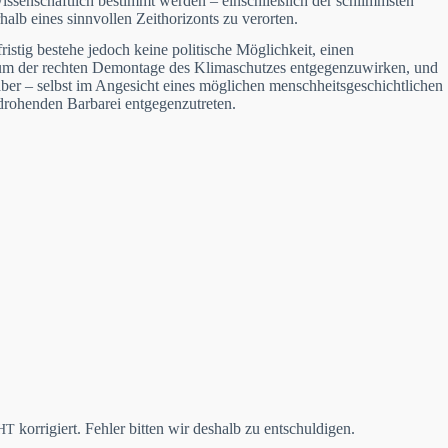
senschaftlich bestimmt werden – einschließlich der schlimmsten
alb eines sinnvollen Zeithorizonts zu verorten.
stig bestehe jedoch keine politische Möglichkeit, einen
g, um der rechten Demontage des Klimaschutzes entgegenzuwirken, und
 aber – selbst im Angesicht eines möglichen menschheitsgeschichtlichen
 drohenden Barbarei entgegenzutreten.
korrigiert. Fehler bitten wir deshalb zu entschuldigen.
HT