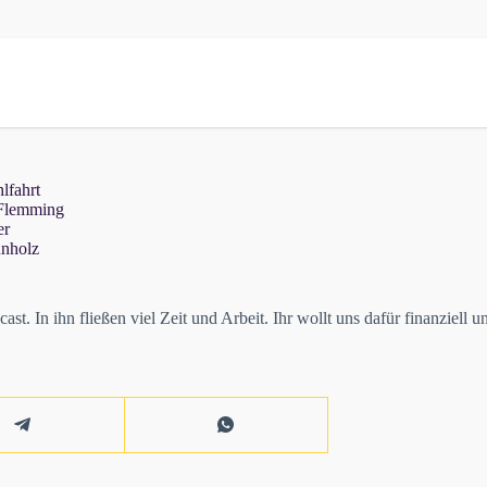
lfahrt
 Flemming
er
hnholz
t. In ihn fließen viel Zeit und Arbeit. Ihr wollt uns dafür finanziell u