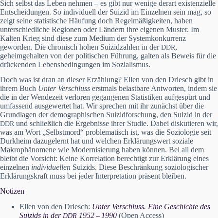
Sich selbst das Leben nehmen – es gibt nur wenige derart existenzielle
Entscheidungen. So individuell der Suizid im Einzelnen sein mag, so
zeigt seine statistische Häufung doch Regelmäßigkeiten, haben
unterschiedliche Regionen oder Ländern ihre eigenen Muster. Im
Kalten Krieg sind diese zum Medium der Systemkonkurrenz
geworden. Die chronisch hohen Suizidzahlen in der
,
DDR
geheimgehalten von der politischen Führung, galten als Beweis für die
drückenden Lebensbedingungen im Sozialismus.
Doch was ist dran an dieser Erzählung? Ellen von den Driesch gibt in
ihrem Buch
Unter Verschluss
erstmals belastbare Antworten, indem sie
die in der Wendezeit verloren gegangenen Statistiken aufgespürt und
umfassend ausgewertet hat. Wir sprechen mit ihr zunächst über die
Grundlagen der demographischen Suizidforschung, den Suizid in der
und schließlich die Ergebnisse ihrer Studie. Dabei diskutieren wir,
DDR
was am Wort „Selbstmord“ problematisch ist, was die Soziologie seit
Durkheim dazugelernt hat und welchen Erklärungswert soziale
Makrophänomene wie Modernisierung haben können. Bei all dem
bleibt die Vorsicht: Keine Korrelation berechtigt zur Erklärung eines
einzelnen
individuellen
Suizids. Diese Beschränkung soziologischer
Erklärungskraft muss bei jeder Interpretation präsent bleiben.
Notizen
Ellen von den Driesch:
Unter Verschluss. Eine Geschichte des
Suizids in der
1952 – 1990
(Open Access)
DDR