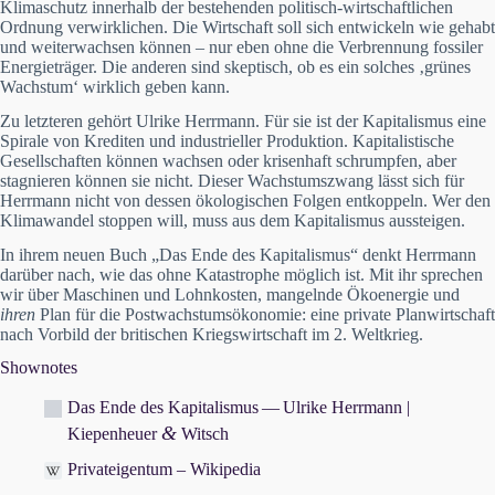
Klimaschutz innerhalb der bestehenden politisch-wirtschaftlichen
Ordnung verwirklichen. Die Wirtschaft soll sich entwickeln wie gehabt
und weiterwachsen können – nur eben ohne die Verbrennung fossiler
Energieträger. Die anderen sind skeptisch, ob es ein solches ‚grünes
Wachstum‘ wirklich geben kann.
Zu letzteren gehört Ulrike Herrmann. Für sie ist der Kapitalismus eine
Spirale von Krediten und industrieller Produktion. Kapitalistische
Gesellschaften können wachsen oder krisenhaft schrumpfen, aber
stagnieren können sie nicht. Dieser Wachstumszwang lässt sich für
Herrmann nicht von dessen ökologischen Folgen entkoppeln. Wer den
Klimawandel stoppen will, muss aus dem Kapitalismus aussteigen.
In ihrem neuen Buch „Das Ende des Kapitalismus“ denkt Herrmann
darüber nach, wie das ohne Katastrophe möglich ist. Mit ihr sprechen
wir über Maschinen und Lohnkosten, mangelnde Ökoenergie und
ihren
Plan für die Postwachstumsökonomie: eine private Planwirtschaft
nach Vorbild der britischen Kriegswirtschaft im 2. Weltkrieg.
Shownotes
Das Ende des Kapitalismus — Ulrike Herrmann |
&
Kiepenheuer
Witsch
Privateigentum – Wikipedia