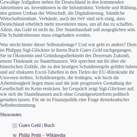
Gewaltige Aufgaben stehen für Deutschland in den kommenden
Jahrzehnten an. Investitionen in die Infrastruktur, Verkehr und Bildung,
den grünen Umbau der Wirtschaft, die Digitalisierung. Sämtliche
Wirtschaftsinstitute, Verbände, auch der
sind sich einig, dass
IWF
Deutschland erheblich mehr investieren muss, um all das zu schaffen.
Allein, das Geld ist nicht da. Der Staatshaushalt soll ausgeglichen sein.
Die Schuldenbremse muss eingehalten werden.
Was steckt hinter dieser Selbstsabotage? Und wie geht es anders? Dem
ist Philippa Sigl-Glöckner in ihrem Buch
Gutes Geld
nachgegangen.
Sie ist Ökonomin und Gründungsdirektorin des Dezernats Zukunft,
einem Thinktank zu Staatsfinanzen. Wir sprechen mit ihr über die
historischen Zufälle, die zu den heutigen Schuldenregeln geführt haben
und auf obskuren Excel-Tabellen in den Tiefen der EU-Bürokratie ihr
Unwesen treiben. Schuldenregeln, die festlegen, wie hoch die
Arbeitslosigkeit liegen muss und die jede progressive Gestaltung der
Gesellschaft im Keim ersticken. Im Gespräch zeigt Sigl-Glöckner auf,
wie sich die Staatsfinanzen auch ohne Grundgesetzreform politisch
gestalten lassen. Für sie ist Finanzpolitik eine Frage demokratischer
Selbstbestimmung.
Shownotes
Gutes Geld | Buch
Philip Pettit – Wikipedia