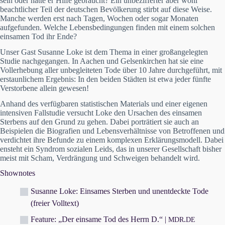
sein oder hätte er Hilfe gebraucht? Ein unbezifferter aber wohl
beachtlicher Teil der deutschen Bevölkerung stirbt auf diese Weise.
Manche werden erst nach Tagen, Wochen oder sogar Monaten
aufgefunden. Welche Lebensbedingungen finden mit einem solchen
einsamen Tod ihr Ende?
Unser Gast Susanne Loke ist dem Thema in einer großangelegten
Studie nachgegangen. In Aachen und Gelsenkirchen hat sie eine
Vollerhebung aller unbegleiteten Tode über 10 Jahre durchgeführt, mit
erstaunlichem Ergebnis: In den beiden Städten ist etwa jeder fünfte
Verstorbene allein gewesen!
Anhand des verfügbaren statistischen Materials und einer eigenen
intensiven Fallstudie versucht Loke den Ursachen des einsamen
Sterbens auf den Grund zu gehen. Dabei porträtiert sie auch an
Beispielen die Biografien und Lebensverhältnisse von Betroffenen und
verdichtet ihre Befunde zu einem komplexen Erklärungsmodell. Dabei
ensteht ein Syndrom sozialen Leids, das in unserer Gesellschaft bisher
meist mit Scham, Verdrängung und Schweigen behandelt wird.
Shownotes
Susanne Loke: Einsames Sterben und unentdeckte Tode
(freier Volltext)
Feature: „Der einsame Tod des Herrn D.“ |
.
MDR
DE