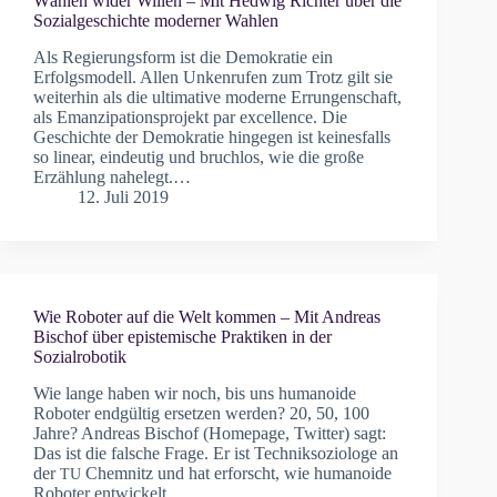
Wählen wider Willen – Mit Hedwig Richter über die
Sozialgeschichte moderner Wahlen
Als Regierungsform ist die Demokratie ein
Erfolgsmodell. Allen Unkenrufen zum Trotz gilt sie
weiterhin als die ultimative moderne Errungenschaft,
als Emanzipationsprojekt par excellence. Die
Geschichte der Demokratie hingegen ist keinesfalls
so linear, eindeutig und bruchlos, wie die große
Erzählung nahelegt.…
12. Juli 2019
Wie Roboter auf die Welt kommen – Mit Andreas
Bischof über epistemische Praktiken in der
Sozialrobotik
Wie lange haben wir noch, bis uns humanoide
Roboter endgültig ersetzen werden? 20, 50, 100
Jahre? Andreas Bischof (Homepage, Twitter) sagt:
Das ist die falsche Frage. Er ist Techniksoziologe an
der
Chemnitz und hat erforscht, wie humanoide
TU
Roboter entwickelt…